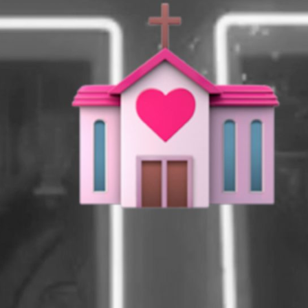
Tijdens de Tweede Wereldoorlog stonden
onze vrijheden onder druk. In 1941
formuleerde Roosevelt, de toenmalige
president van de Verenigde Staten, in een
toespraak vier vrijheden die volgens hem het
allerbelangrijkst waren: vrijheid van
meningsuiting, vrijheid van geloof, vrij zijn van
armoede en vrij zijn van angst. Dit zijn ook
vandaag de dag nog de vier meest bekende
vormen van vrijheid, maar ze zijn niet zo
zwart-wit als ze lijken. Verschillende
vrijheden en rechten kunnen met elkaar
botsen.