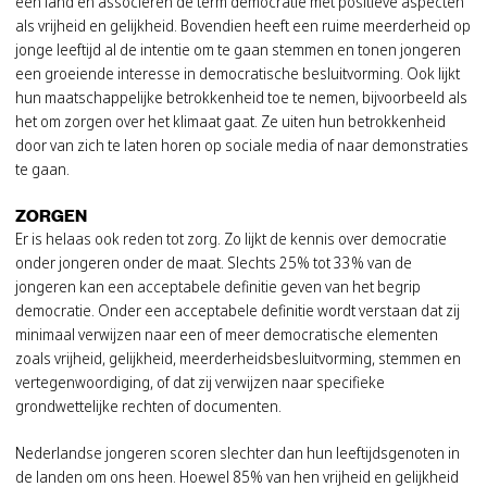
een land en associëren de term democratie met positieve aspecten
als vrijheid en gelijkheid. Bovendien heeft een ruime meerderheid op
jonge leeftijd al de intentie om te gaan stemmen en tonen jongeren
een groeiende interesse in democratische besluitvorming. Ook lijkt
hun maatschappelijke betrokkenheid toe te nemen, bijvoorbeeld als
het om zorgen over het klimaat gaat. Ze uiten hun betrokkenheid
door van zich te laten horen op sociale media of naar demonstraties
te gaan.
ZORGEN
Er is helaas ook reden tot zorg. Zo lijkt de kennis over democratie
onder jongeren onder de maat. Slechts 25% tot 33% van de
jongeren kan een acceptabele definitie geven van het begrip
democratie. Onder een acceptabele definitie wordt verstaan dat zij
minimaal verwijzen naar een of meer democratische elementen
zoals vrijheid, gelijkheid, meerderheidsbesluitvorming, stemmen en
vertegenwoordiging, of dat zij verwijzen naar specifieke
grondwettelijke rechten of documenten.
Nederlandse jongeren scoren slechter dan hun leeftijdsgenoten in
de landen om ons heen. Hoewel 85% van hen vrijheid en gelijkheid