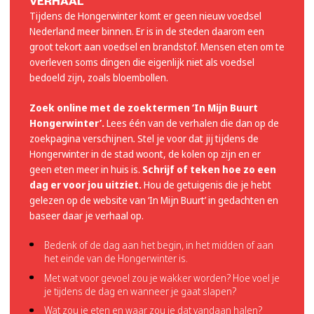
VERHAAL
Tijdens de Hongerwinter komt er geen nieuw voedsel
Nederland meer binnen. Er is in de steden daarom een
groot tekort aan voedsel en brandstof. Mensen eten om te
overleven soms dingen die eigenlijk niet als voedsel
bedoeld zijn, zoals bloembollen.
Zoek online met de zoektermen ‘In Mijn Buurt
Hongerwinter’.
Lees één van de verhalen die dan op de
zoekpagina verschijnen
.
Stel je voor dat jij tijdens de
Hongerwinter in de stad woont, de kolen op zijn en er
geen eten meer in huis is.
Schrijf of teken hoe zo een
dag er voor jou uitziet.
Hou de getuigenis die je hebt
gelezen op de website van ‘In Mijn Buurt’ in gedachten en
baseer daar je verhaal op.
Bedenk of de dag aan het begin, in het midden of aan
het einde van de Hongerwinter is.
Met wat voor gevoel zou je wakker worden? Hoe voel je
je tijdens de dag en wanneer je gaat slapen?
Wat zou je eten en waar zou je dat vandaan halen?