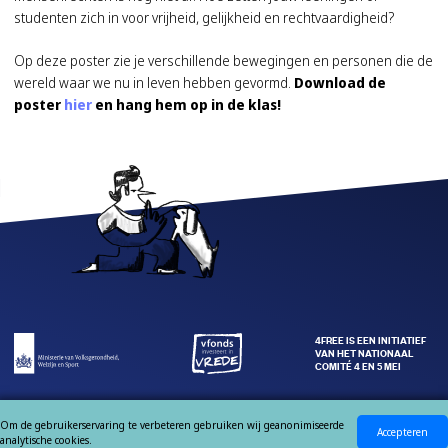
studenten zich in voor vrijheid, gelijkheid en rechtvaardigheid?
Op deze poster zie je verschillende bewegingen en personen die de
wereld waar we nu in leven hebben gevormd.
Download de
poster
hier
en hang hem op in de klas!
4FREE IS EEN INITIATIEF
VAN HET NATIONAAL
COMITÉ 4 EN 5 MEI
Om de gebruikerservaring te verbeteren gebruiken wij geanonimiseerde
Accepteren
analytische cookies.