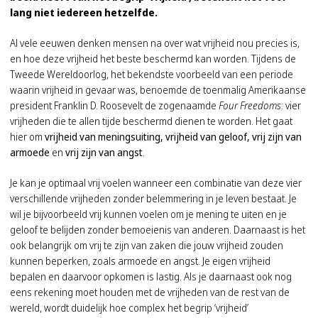
lang niet iedereen hetzelfde.
Al vele eeuwen denken mensen na over wat vrijheid nou precies is,
en hoe deze vrijheid het beste beschermd kan worden. Tijdens de
Tweede Wereldoorlog, het bekendste voorbeeld van een periode
waarin vrijheid in gevaar was, benoemde de toenmalig Amerikaanse
president Franklin D. Roosevelt de zogenaamde
Four Freedoms
: vier
vrijheden die te allen tijde beschermd dienen te worden. Het gaat
hier om
vrijheid van meningsuiting, vrijheid van geloof, vrij zijn van
armoede
en
vrij zijn van angst
.
Je kan je optimaal vrij voelen wanneer een combinatie van deze vier
verschillende vrijheden zonder belemmering in je leven bestaat. Je
wil je bijvoorbeeld vrij kunnen voelen om je mening te uiten en je
geloof te belijden zonder bemoeienis van anderen. Daarnaast is het
ook belangrijk om vrij te zijn van zaken die jouw vrijheid zouden
kunnen beperken, zoals armoede en angst. Je eigen vrijheid
bepalen en daarvoor opkomen is lastig. Als je daarnaast ook nog
eens rekening moet houden met de vrijheden van de rest van de
wereld, wordt duidelijk hoe complex het begrip ‘vrijheid’